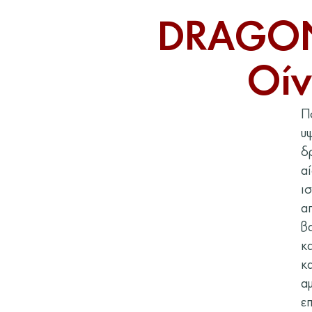
DRAGON
Οίν
Π
υ
δ
α
ι
α
β
κ
κ
α
ε