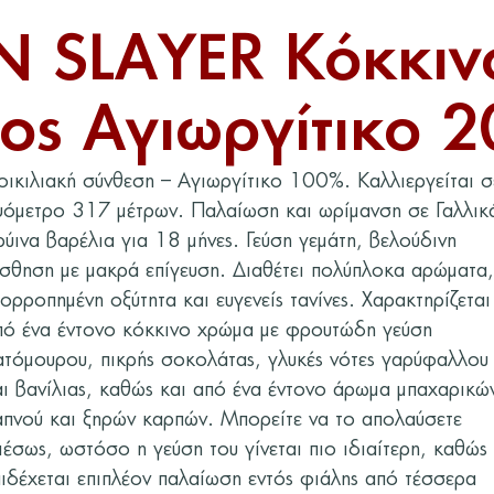
 SLAYER Κόκκινο
ος Αγιωργίτικο 
οικιλιακή σύνθεση – Αγιωργίτικο 100%. Καλλιεργείται σ
ψόμετρο 317 μέτρων. Παλαίωση και ωρίμανση σε Γαλλικ
ρύινα βαρέλια για 18 μήνες. Γεύση γεμάτη, βελούδινη
ίσθηση με μακρά επίγευση. Διαθέτει πολύπλοκα αρώματα,
σορροπημένη οξύτητα και ευγενείς τανίνες. Χαρακτηρίζεται
πό ένα έντονο κόκκινο χρώμα με φρουτώδη γεύση
ατόμουρου, πικρής σοκολάτας, γλυκές νότες γαρύφαλλου
αι βανίλιας, καθώς και από ένα έντονο άρωμα μπαχαρικώ
απνού και ξηρών καρπών. Μπορείτε να το απολαύσετε
μέσως, ωστόσο η γεύση του γίνεται πιο ιδιαίτερη, καθώς
πιδέχεται επιπλέον παλαίωση εντός φιάλης από τέσσερα