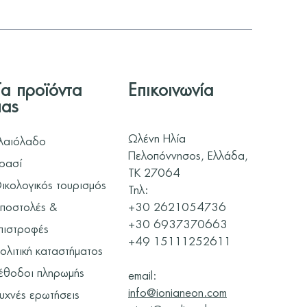
Τα προϊόντα
Επικοινωνία
μας
Ωλένη Ηλία
λαιόλαδο
Πελοπόννησος, Ελλάδα,
ρασί
ΤΚ 27064
ικολογικός τουρισμός
Τηλ:
ποστολές &
+30 2621054736
+30
6937370663
πιστροφές
+49 15111252611
ολιτική καταστήματος
έθοδοι πληρωμής
email:
info@ionianeon.com
υχνές ερωτήσεις