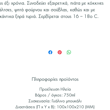
ς έξι χρόνια. Συνοδεύει εξαιρετικά, πιάτα με κόκκινες
άλτσες, ψητά φούρνου και σούβλας, καθώς και με
ικάντικα ξηρά τυριά. Σερβίρεται στους 16 – 18ο C.
Πληροφορίες προϊόντος
Προέλευση Ηλεία
Βάρος / όγκος: 750ml
Συσκευασία: Γυάλινο μπουκάλι
Διαστάσεις (Π x Υ x Β): 100x100x210 (MM)