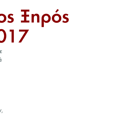
ς Ξηρός
2017
ε
ά
ν,